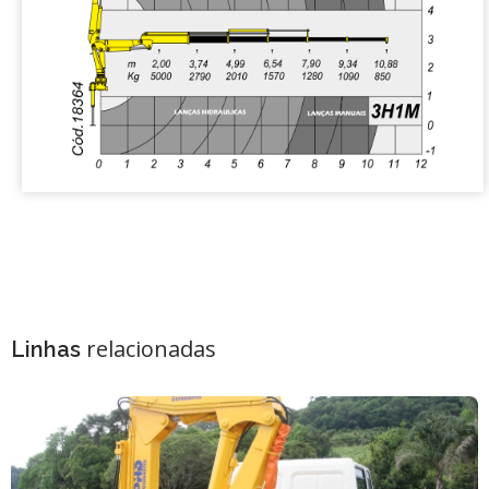
hidraulicamente
Número de lanças acionadas
2
mecanicamente
Número de sapatas
2
estabilizadoras
relacionadas
Linhas