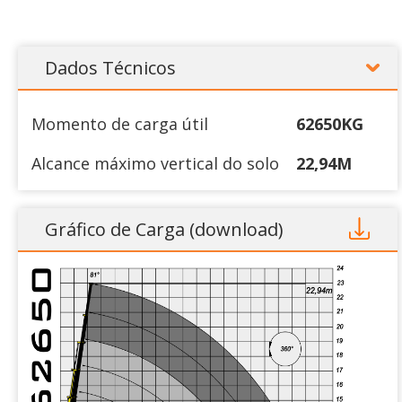
Dados Técnicos
Momento de carga útil
62650KG
Alcance máximo vertical do solo
22,94M
Alcance máximo horizontal
18,75M
Gráfico de Carga (download)
Alcance máximo horizontal
15,14M
hidráulico
Ângulo de giro
360°
Peso aproximado equipamento
5.705K
standard
Pressão de trabalho
275KG/CM²