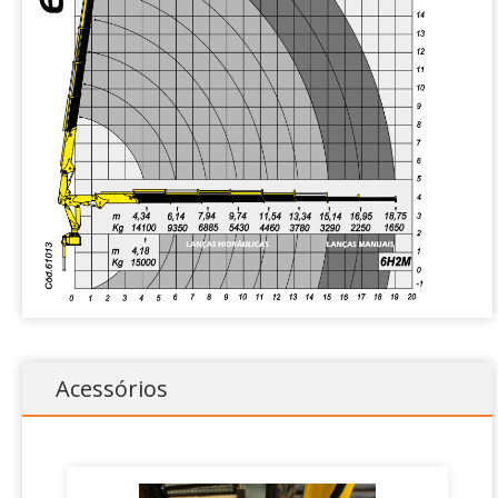
Vazão nominal da bomba
63L/MIN
Ângulo máximo de inclinação da
841º
lança
Número de lanças acionadas
6
hidraulicamente
Número de lanças acionadas
2
mecanicamente
Número de sapatas
4
estabilizadoras
Acessórios